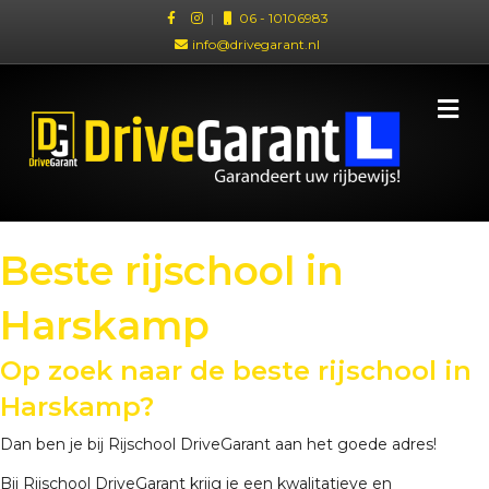
|
06 - 10106983
info@drivegarant.nl
Me
Beste rijschool in
Harskamp
Op zoek naar de beste rijschool in
Harskamp?
Dan ben je bij Rijschool DriveGarant aan het goede adres!
Bij Rijschool DriveGarant krijg je een kwalitatieve en