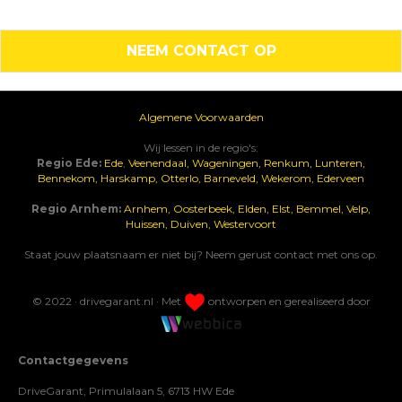
NEEM CONTACT OP
Algemene Voorwaarden
Wij lessen in de regio's:
Regio Ede:
Ede
,
Veenendaal,
Wageningen,
Renkum,
Lunteren,
Bennekom,
Harskamp,
Otterlo,
Barneveld,
Wekerom,
Ederveen
Regio Arnhem:
Arnhem,
Oosterbeek,
Elden,
Elst,
Bemmel,
Velp,
Huissen,
Duiven,
Westervoort
Staat jouw plaatsnaam er niet bij? Neem gerust contact met ons op.
© 2022 · drivegarant.nl · Met
ontworpen en gerealiseerd door
Contactgegevens
DriveGarant, Primulalaan 5, 6713 HW Ede