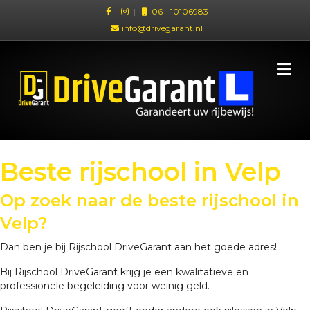
|
06 - 10106983
info@drivegarant.nl
Me
Beste rijschool in Velp
Op zoek naar de beste rijschool in
Velp?
Dan ben je bij Rijschool DriveGarant aan het goede adres!
Bij Rijschool DriveGarant krijg je een kwalitatieve en
professionele begeleiding voor weinig geld.