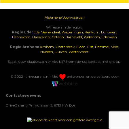
Algemene Voorwaarden
Wij lessen in de regio's:
Regio Ede:
Ede
,
Veenendaal,
Wageningen,
Renkum,
Lunteren,
Bennekom,
Harskamp,
Otterlo,
Barneveld,
Wekerom,
Ederveen
Regio Arnhem:
Arnhem,
Oosterbeek,
Elden,
Elst,
Bemmel,
Velp,
Huissen,
Duiven,
Westervoort
Staat jouw plaatsnaam er niet bij? Neem gerust contact met ons op.
© 2022 · drivegarant.nl · Met
ontworpen en gerealiseerd door
Contactgegevens
DriveGarant, Primulalaan 5, 6713 HW Ede