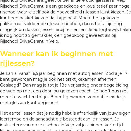
Rijschool DriveGarant geeft onder andere ook rijlessen in Velp.
Rijschool DriveGarant is een goedkope en kwalitatief zeer hoge
rijschool waar je zelf ook de hoeveelheid rijlessen kunt kiezen. Je
kunt een pakket kiezen dat bij je past. Mocht het gekozen
pakket niet voldoende rijlessen hebben, dan is het altijd nog
mogelijk om losse rijlessen erbij te nemen. Je autorijbewijs halen
is nog nooit zo gemakkelijk en goedkoop geweest als bij
Rijschool DriveGarant in Velp.
Wanneer kan ik beginnen met
rijlessen?
Je kan al vanaf 16,5 jaar beginnen met autorijlessen. Zodra je 17
bent geworden mag je ook het praktijkexamen afnemen.
Geslaagd? Dan mag je tot je 18e verjaardag onder begeleiding
de weg op met een door jou gekozen coach. Je hoeft dus niet
meer te wachten tot je 18 bent geworden voordat je eindelijk
met rijlessen kunt beginnen!
Het aantal lessen dat je nodig hebt is afhankelijk van jouw eigen
leertempo en de aandacht die besteedt aan je rijlessen. Je
instructeur van onze rijschool in Velp zal jou binnen korte tijd
klaarstomen voor je praktijkexamen, zodat jij straks lekker kunt