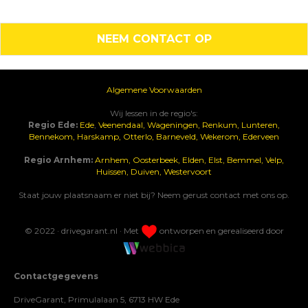
NEEM CONTACT OP
Algemene Voorwaarden
Wij lessen in de regio's:
Regio Ede:
Ede
,
Veenendaal,
Wageningen,
Renkum,
Lunteren,
Bennekom,
Harskamp,
Otterlo,
Barneveld,
Wekerom,
Ederveen
Regio Arnhem:
Arnhem,
Oosterbeek,
Elden,
Elst,
Bemmel,
Velp,
Huissen,
Duiven,
Westervoort
Staat jouw plaatsnaam er niet bij? Neem gerust contact met ons op.
© 2022 · drivegarant.nl · Met
ontworpen en gerealiseerd door
Contactgegevens
DriveGarant, Primulalaan 5, 6713 HW Ede