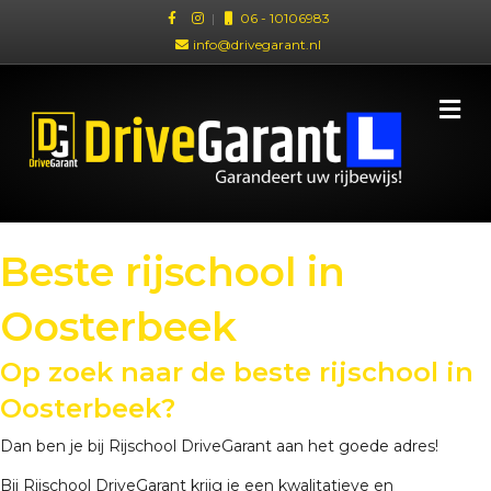
|
06 - 10106983
info@drivegarant.nl
Me
Beste rijschool in
Oosterbeek
Op zoek naar de beste rijschool in
Oosterbeek?
Dan ben je bij Rijschool DriveGarant aan het goede adres!
Bij Rijschool DriveGarant krijg je een kwalitatieve en