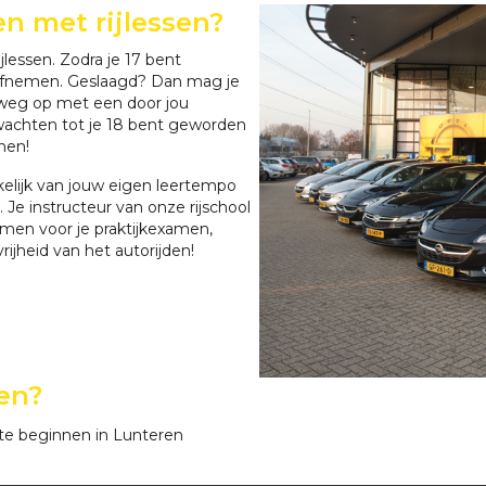
n met rijlessen?
jlessen. Zodra je 17 bent
afnemen. Geslaagd? Dan mag je
 weg op met een door jou
wachten tot je 18 bent geworden
nen!
nkelijk van jouw eigen leertempo
 Je instructeur van onze rijschool
tomen voor je praktijkexamen,
rijheid van het autorijden!
en?
te beginnen in Lunteren