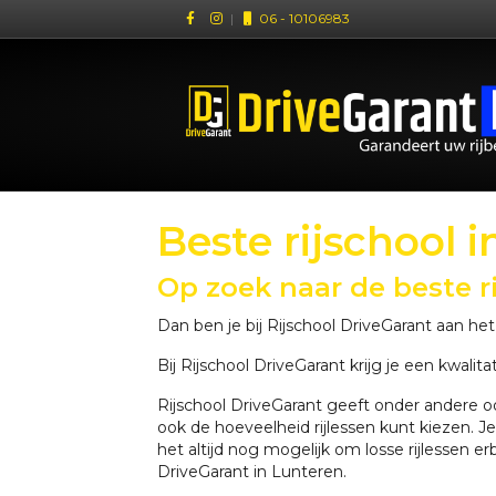
|
06 - 10106983
Beste rijschool 
Op zoek naar de beste r
Dan ben je bij Rijschool DriveGarant aan he
Bij Rijschool DriveGarant krijg je een kwalit
Rijschool DriveGarant geeft onder andere ook
ook de hoeveelheid rijlessen kunt kiezen. J
het altijd nog mogelijk om losse rijlessen e
DriveGarant in Lunteren.